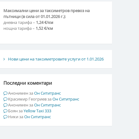
Максимални цени за таксиметров превоз на
пътници (в сила от 01.01.2026 г.):
дневна тарифа –
1,24 €/км
​​​​​​​нощна тарифа –
1,52 €/км
Нови цени на таксиметровите услуги от 1.01.2026
Последни коментари
Анонимен
за
Он Сититранс
Красимир Геогриев
за
Он Сититранс
Анонимен
за
Он Сититранс
Боян
за
Yellow Taxi 333
Ники
за
Он Сититранс