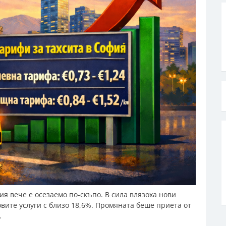
фия вече е осезаемо по-скъпо. В сила влязоха нови
вите услуги с близо 18,6%. Промяната беше приета от
…