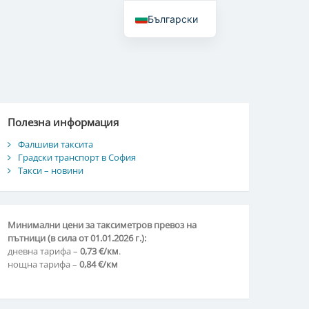
Български
English
Полезна информация
Фалшиви таксита
Градски транспорт в София
Такси – новини
Минимални цени за таксиметров превоз на
пътници (в сила от 01.01.2026 г.):
дневна тарифа –
0,73 €/км
.
нощна тарифа –
0,84 €/км