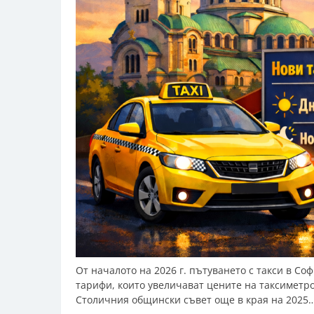
От началото на 2026 г. пътуването с такси в Со
тарифи, които увеличават цените на таксиметро
Столичния общински съвет още в края на 2025